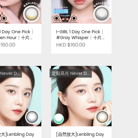
 1 Day One Pick｜
I-GIRL 1 Day One Pick｜
den Hour｜十片裝
#Gray Whisper｜十片裝
牌｜Pre-order
｜日本品牌｜Pre-order
160.00
HKD $160.00
ver Die！
定點高光 Never Die！
]Lenbling Day
[自然放大]Lenbling Day