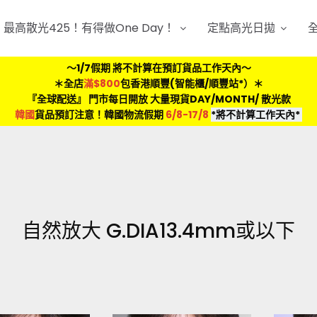
最高散光425！有得做One Day！
定點高光日拋
～1/7假期 將不計算在預訂貨品工作天內～
＊全店
滿$800
包香港順豐(智能櫃/順豐站*）＊
『全球配送』 門市每日開放 大量現貨DAY/MONTH/ 散光款
韓國
貨品預訂注意！韓國物流假期
6/8-17/8
*將不計算工作天內*
自然放大 G.DIA13.4mm或以下