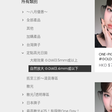
所有類別
～八月優惠～
全部產品
其他
加購產品
台灣牌子
定點高光日拋
ONE-PI
#GOLD
大眼效果 G.DIA13.5mm或以上
裝--|-P
HKD $
自然放大 G.DIA13.4mm或以下
扺至三折～清貨專區
散光
散光/透明專區
日本牌子
最高散光425！有得做One Day！