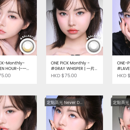
CK-Monthly-
ONE PICK Monthly -
ONE-P
EN HOUR-|-一片
#GRAY WHISPER | 一片
#LAVE
re-order
裝 | Pre-order
裝--|-P
75.00
HKD $75.00
HKD $
定點高光 Never Die！
定點高光 Ne