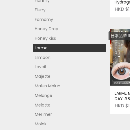
Flanmy
Hydroge
DAY #
HKD $1
Flurry
裝｜日本
order
Fomomy
Honey Drop
日本品牌 1DAY 放
Honey Kiss
Larme
Lilmoon
Loveil
Majette
Malun Malun
LARME M
Melange
DAY #B
片裝｜日
Melotte
HKD $1
order
Mer mer
Molak