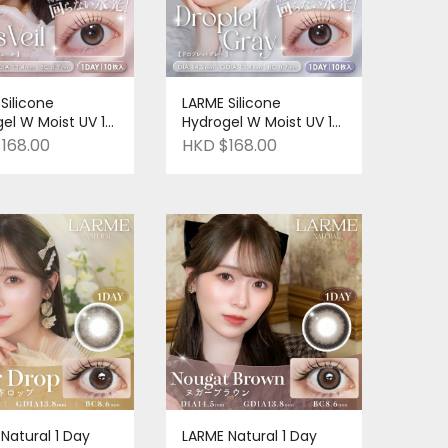
Silicone
LARME Silicone
el W Moist UV 1
Hydrogel W Moist UV 1
Glass Veil｜十片
DAY #Droplet Gray｜十
168.00
HKD $168.00
品牌 ｜Pre-
片裝｜日本品牌 ｜Pre-
order
Natural 1 Day
LARME Natural 1 Day