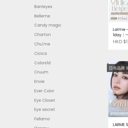
Barrieyes
Belleme
Candy magic
Larme－
Charton
1day
品牌
HKD $1
Chu'me
Cicica
Colors1d
日本品牌 1DAY 放
Cruum
Envie
Ever Color
Eye Closet
Eye secret
Feliamo
LARME S