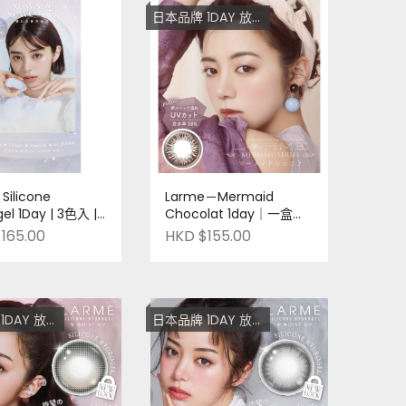
日本品牌 1DAY 放題 低至$128
Silicone
Larme－Mermaid
el 1Day | 3色入 |
Chocolat 1day｜一盒十
 韓國品牌 | Pre-
片裝｜日本品牌
165.00
HKD $155.00
放題 低至$128
日本品牌 1DAY 放題 低至$128