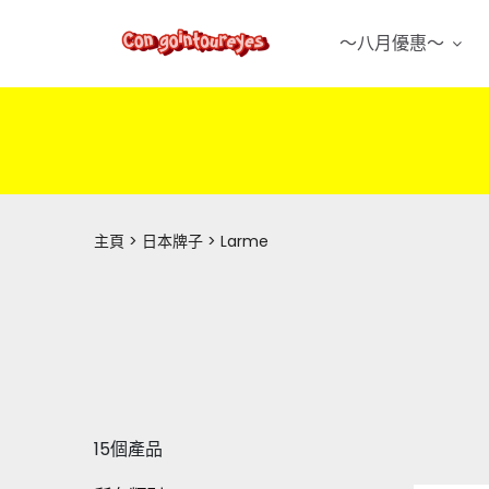
～八月優惠～
主頁
日本牌子
Larme
15個產品