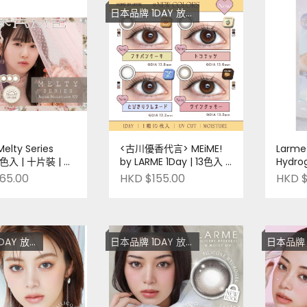
日本品牌 1DAY 放題 低至$128
elty Series
<古川優香代言> MEiME!
Larme 
 8色入 | 十片裝 | 日
by LARME 1Day | 13色入 |
Hydrog
Pre-order
十片裝 | 日本品牌 | Pre-
十片裝 |
65.00
HKD $155.00
HKD $
order
order
題 低至$128
日本品牌 1DAY 放題 低至$128
日本品牌 1DAY 