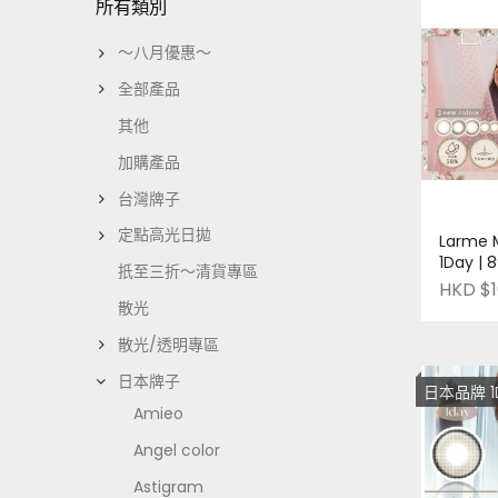
所有類別
～八月優惠～
全部產品
其他
加購產品
台灣牌子
定點高光日拋
Larme M
1Day |
扺至三折～清貨專區
本品牌 | 
HKD $1
散光
散光/透明專區
日本牌子
日本品牌 1DAY 放
Amieo
Angel color
Astigram