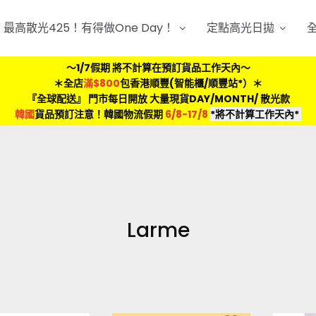
最高散光425！有得做One Day！
定點高光日拋
～1/7假期 將不計算在預訂貨品工作天內～
＊全店
滿$800
包香港順豐(智能櫃/順豐站*）＊
『全球配送』 門市每日開放 大量現貨DAY/MONTH/ 散光款
韓國
貨品預訂注意！韓國物流假期
6/8-17/8
*將不計算工作天內*
Larme