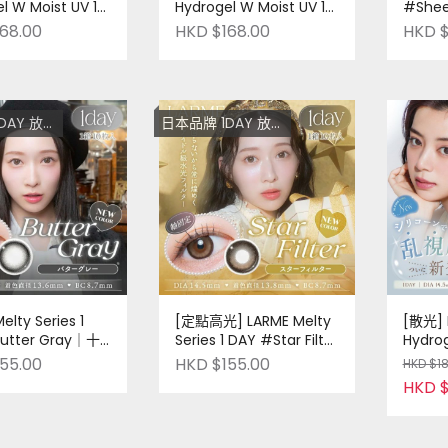
l W Moist UV 1
Hydrogel W Moist UV 1
#She
Gray Tears｜十片
DAY #Oranntia Brown
｜日本品
68.00
HKD $168.00
HKD $
品牌 ｜Pre-
｜十片裝｜日本品牌 ｜
Pre-order
題 低至$128
日本品牌 1DAY 放題 低至$128
elty Series 1
[定點高光] LARME Melty
[散光] L
utter Gray｜十
Series 1 DAY #Star Filter
Hydrog
本品牌 ｜Pre-
｜十片裝｜日本品牌 ｜
兩色入 
55.00
HKD $155.00
HKD $1
Pre-order
牌 | Pr
HKD $