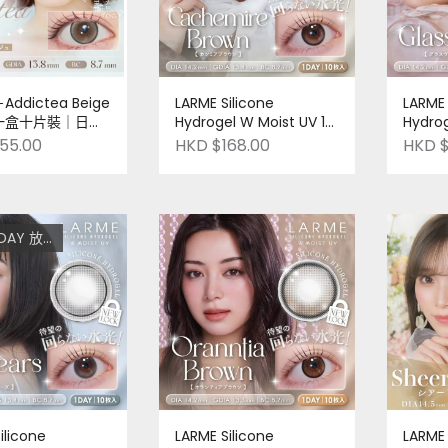
Addictea Beige
LARME Silicone
LARME 
｜一盒十片裝｜日本
Hydrogel W Moist UV 1
Hydrog
DAY #Cachemire
DAY #
55.00
HKD $168.00
HKD $
Brown｜十片裝｜日本品
裝｜日本
牌 ｜Pre-order
order
題 低至$128
ilicone
LARME Silicone
LARME 