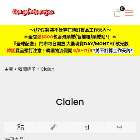
0
～1/7假期 將不計算在預訂貨品工作天內～
＊全店
滿$800
包香港順豐(智能櫃/順豐站*）＊
『全球配送』 門市每日開放 大量現貨DAY/MONTH/ 散光款
韓國
貨品預訂注意！韓國物流假期
6/8-17/8
*將不計算工作天內*
主頁
韓國牌子
Clalen
Clalen
15個產品