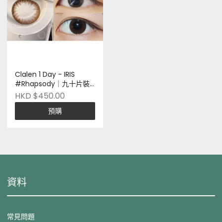
Clalen 1 Day - IRIS
#Rhapsody｜九十片裝
｜韓國品牌｜Pre-order
HKD $450.00
預購
資料
常見問題