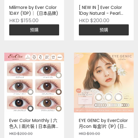
Milimore by Ever Color
[ NEW IN ] Ever Color
1DAY (10P)｜ (日本品牌)
1Day Natural - Pearl
Snow Gray | 二十片裝 |
HKD $155.00
HKD $200.00
日本品牌 | 大直徑之選 |
預購
預購
Pre-order
Ever Color Monthly | 六
EYE GENIC by EverColor
色入 | 兩片裝 | 日本品牌 |
月con 每盒1片 (1P) (日本
矽水凝膠 | Pre-order
品牌)
HKD $200.00
HKD $99.00