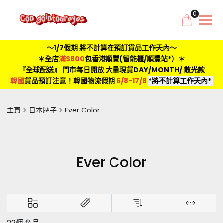
0
～1/7假期 將不計算在預訂貨品工作天內～
＊全店
滿$800
包香港順豐(智能櫃/順豐站*）＊
『全球配送』 門市每日開放 大量現貨DAY/MONTH/ 散光款
韓國
貨品預訂注意！韓國物流假期
6/8-17/8
*將不計算工作天內*
主頁
日本牌子
Ever Color
Ever Color
22個產品