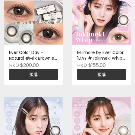
Ever Color Day -
Milimore by Ever Color
Natural #Milk Brownie |
1DAY #Tokimeki Whip |
二十片裝 | 日本品牌 |
十片裝 | 日本品牌 | Pre-
HKD $200.00
HKD $155.00
Pre-order
Order
預購
預購