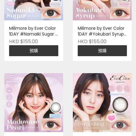
Milimore by Ever Color
Milimore by Ever Color
1DAY #Namaiki Sugar |
1DAY #Yokubari Syrup |
十片裝 | 日本品牌 | Pre-
十片裝 | 日本品牌 | Pre-
HKD $155.00
HKD $155.00
Order
Order
預購
預購