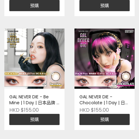
預購
預購
GAL NEVER DIE - Be
GAL NEVER DIE -
Mine | 1 Day | 日本品牌 |
Chocolate | 1 Day | 日本
Pre-order
品牌 | Pre-order
HKD $155.00
HKD $155.00
預購
預購