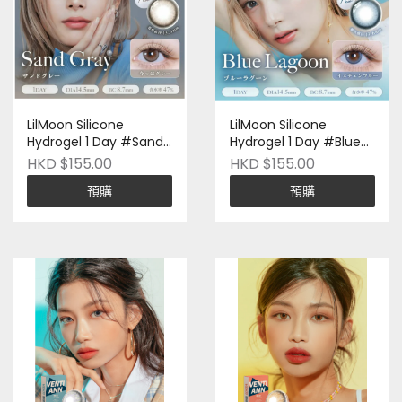
LilMoon Silicone
LilMoon Silicone
Hydrogel 1 Day #Sand
Hydrogel 1 Day #Blue
Gray｜每盒10片
Lagoon｜每盒10片
HKD $155.00
HKD $155.00
預購
預購