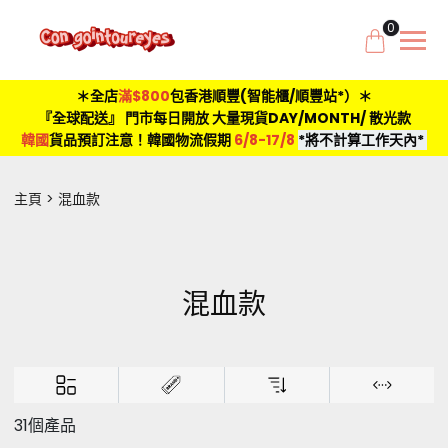
0
＊全店
滿$800
包香港順豐(智能櫃/順豐站*）＊
『全球配送』 門市每日開放 大量現貨DAY/MONTH/ 散光款
韓國
貨品預訂注意！韓國物流假期
6/8-17/8
*將不計算工作天內*
主頁
混血款
混血款
31個產品