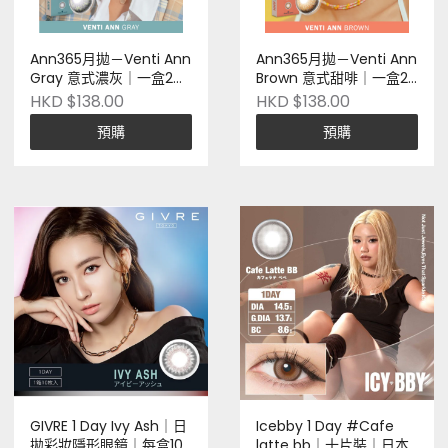
Ann365月拋－Venti Ann
Ann365月拋－Venti Ann
Gray 意式濃灰｜一盒2片
Brown 意式甜啡｜一盒2
裝
片裝
HKD $138.00
HKD $138.00
預購
預購
GIVRE 1 Day Ivy Ash｜日
Icebby 1 Day #Cafe
拋彩妝隱形眼鏡｜每盒10
latte bb｜十片裝｜日本