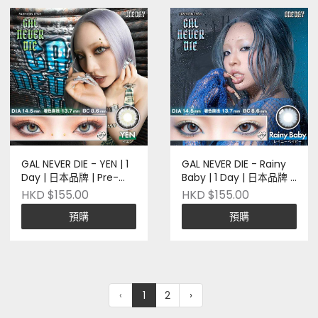
GAL NEVER DIE - YEN | 1
GAL NEVER DIE - Rainy
Day | 日本品牌 | Pre-
Baby | 1 Day | 日本品牌 |
order
Pre-order
HKD $155.00
HKD $155.00
預購
預購
‹
1
2
›