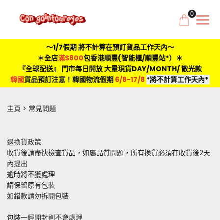
0
～1/7假期 將不計算在預訂貨品工作天內～
＊全店
滿$800
包香港順豐(智能櫃/順豐站*）＊
『全球配送』 門市每日開放 大量現貨DAY/MONTH/ 散光款
韓國
貨品預訂注意！韓國物流假期
6/8-17/8
*將不計算工作天內*
主頁
常見問題
退換貨政策
收貨後請盡快檢查貨品，如屬品質問題，所有換貨必須在收貨後2天
內提出
逾時將不獲處理
請保留原有包裝
如錯款請勿拆開包裝
包裝一經開封則不會處理