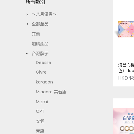
所有類別
～八月優惠～
全部產品
其他
加購產品
台灣牌子
Deesse
海昌心
色） 1
Givre
台灣製
HKD $
karacon
Miacare 美若康
Mizmi
OPT
安儷
帝康