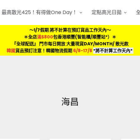
最高散光425！有得做One Day！
定點高光日拋
～1/7假期 將不計算在預訂貨品工作天內～
＊全店
滿$800
包香港順豐(智能櫃/順豐站*）＊
『全球配送』 門市每日開放 大量現貨DAY/MONTH/ 散光款
韓國
貨品預訂注意！韓國物流假期
6/8-17/8
*將不計算工作天內*
海昌