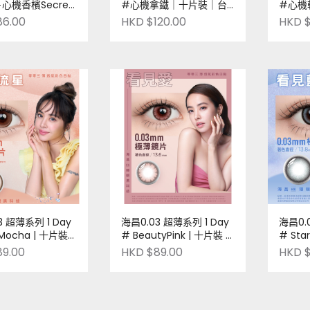
心機香檳Secret
#心機拿鐵｜十片裝｜台
#心機
gne | 1 Day | 一
灣品牌｜Pre-order
灣品牌｜
86.00
HKD $120.00
HKD $
| 台灣品牌 |
der
3 超薄系列 1 Day
海昌0.03 超薄系列 1 Day
海昌0.
 Mocha | 十片裝 |
# BeautyPink | 十片裝 |
# Sta
 Pre-order
台灣品牌 | Pre-order
台灣品牌 
89.00
HKD $89.00
HKD $