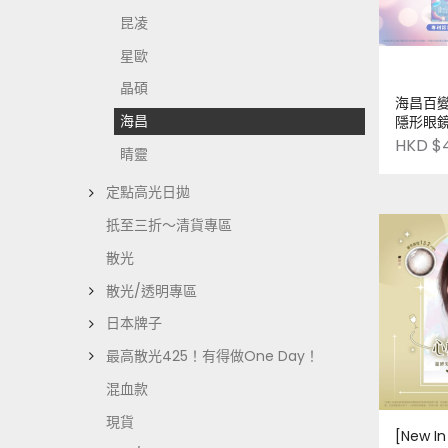
昆凌
星歐
晶碩
海昌百變
海昌
隱形眼鏡
造
HKD $
睛靈
定點高光日拋
扺至三折～清貨專區
散光
散光/透明專區
日本牌子
最高散光425！有得做One Day！
混血款
現貨
[New I