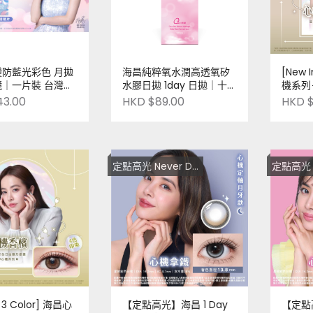
防藍光彩色 月拋
海昌純粹氧水潤高透氧矽
[New 
｜一片裝 台灣製
水膠日拋 1day 日拋｜十
機系列
片裝 台灣製造
Macchi
43.00
HKD $89.00
HKD $
十片裝 |
Order
定點高光 Never Die！
定點高光 Ne
n 3 Color] 海昌心
【定點高光】海昌 1 Day
【定點高