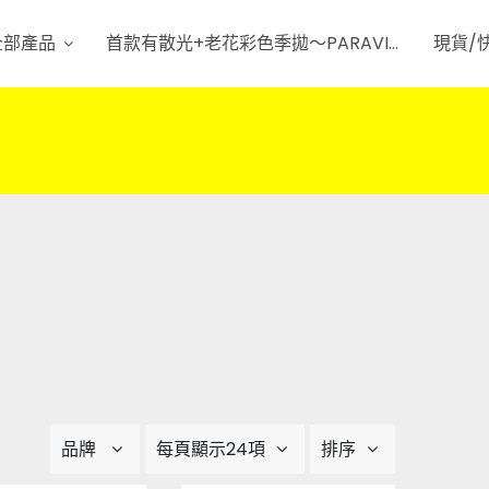
全部產品
首款有散光+老花彩色季拋～PARAVISION～
現貨/
品牌
每頁顯示24項
排序