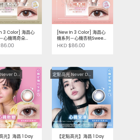
In 3 Color] 海昌心
[New In 3 Color] 海昌心
－心機瑪奇朵
機系列－心機杏桃Sweet
ato | 1 Day | 一盒
Apricot | 1 Day | 一盒十
86.00
HKD $86.00
 台灣品牌 | Pre-
片裝 | 台灣品牌 | Pre-
Order
ver Die！
定點高光 Never Die！
光】海昌 1 Day
【定點高光】海昌 1 Day