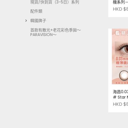
現貨/快到貨（3-5日）系列
機系列－
Champa
HKD $
配件類
盒十片裝 
Pre-Or
韓國牌子
首款有散光+老花彩色季拋～
PARAVISION～
海昌0.0
# Star
台灣品牌 |
HKD $