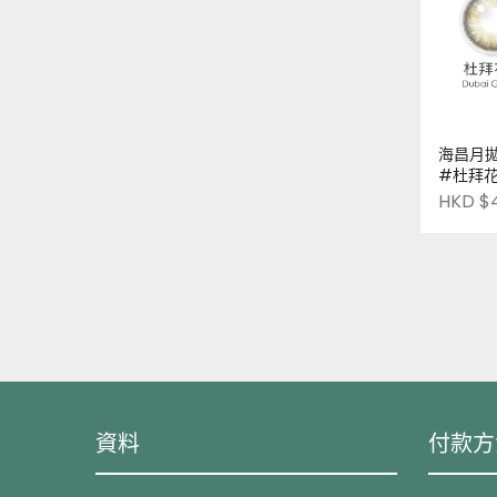
海昌月拋
#杜拜花園 | 一片
品牌 | P
HKD $
資料
付款方