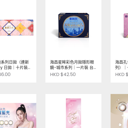
機系列日拋（連新
海昌星眸彩色月拋隱形眼
海昌孔
day 日拋｜十片裝
鏡-城市系列｜一片裝 台
列）｜
造
灣製造
86.00
HKD $42.50
HKD $