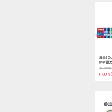
海昌1 D
#星鑽澄 
裝 | 台灣
HKD $90
Order
HKD $