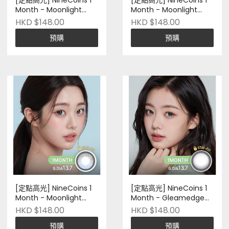
[定點高光] NineCoins 1
[定點高光] NineCoins 1
Month - Moonlight
Month - Moonlight
#Olive Ray｜兩片裝｜
#Honey Haze｜兩片裝
HKD $148.00
HKD $148.00
Silicone Hydrogel｜韓國
｜Silicone Hydrogel｜韓
預購
預購
品牌｜Pre-Order
國品牌｜Pre-Order
[定點高光] NineCoins 1
[定點高光] NineCoins 1
Month - Moonlight
Month - Gleamedge
#Blue Tide｜兩片裝｜
#Bold Gray｜兩片裝｜
HKD $148.00
HKD $148.00
Silicone Hydrogel｜韓國
Silicone Hydrogel｜韓國
預購
預購
品牌｜Pre-Order
品牌｜Pre-Order