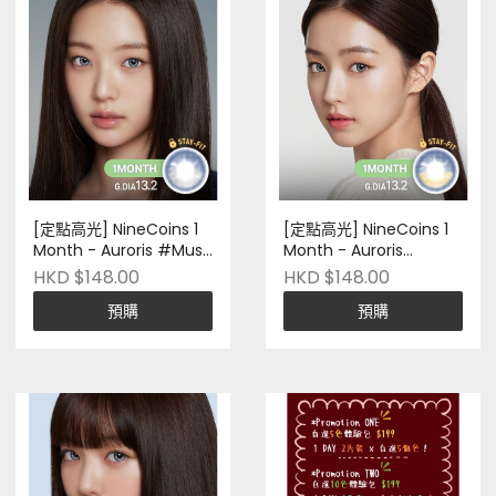
[定點高光] NineCoins 1
[定點高光] NineCoins 1
Month - Auroris #Muse
Month - Auroris
Gray｜兩片裝｜Silicone
#Sunshine Ruby｜兩片
HKD $148.00
HKD $148.00
Hydrogel｜ 韓國品牌｜
裝｜Silicone Hydrogel｜
預購
預購
Pre-Order
韓國品牌｜Pre-Order