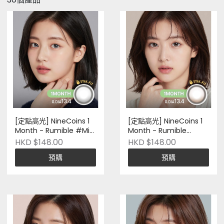
[定點高光] NineCoins 1
[定點高光] NineCoins 1
Month - Rumible #Mist
Month - Rumible
Gray｜兩片裝｜Silicone
#Haze Choco｜兩片裝
HKD $148.00
HKD $148.00
Hydrogel｜韓國品牌｜
｜Silicone Hydrogel｜韓
預購
預購
Pre-Order
國品牌｜Pre-Order