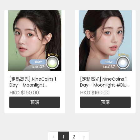
[定點高光] NineCoins 1
[定點高光] NineCoins 1
Day - Moonlight
Day - Moonlight #Blue
#Olive Ray｜十片裝｜
Tide｜十片裝｜Silicone
HKD $160.00
HKD $160.00
Silicone Hydrogel｜ 韓
Hydrogel｜ 韓國品牌｜
預購
預購
國品牌｜Pre-Order
Pre-Order
‹
1
2
›