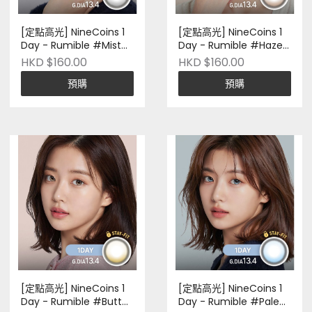
[定點高光] NineCoins 1
[定點高光] NineCoins 1
Day - Rumible #Mist
Day - Rumible #Haze
Gray｜十片裝｜Silicone
Choco｜十片裝｜
HKD $160.00
HKD $160.00
Hydrogel｜ 韓國品牌｜
Silicone Hydrogel｜ 韓
預購
預購
Pre-Order
國品牌｜Pre-Order
[定點高光] NineCoins 1
[定點高光] NineCoins 1
Day - Rumible #Butter
Day - Rumible #Pale