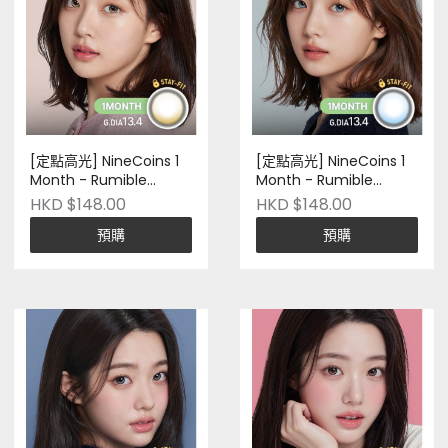
[定點高光] NineCoins 1
[定點高光] NineCoins 1
Month - Rumible
Month - Rumible
#Butter Brown｜兩片裝
#Pale Blue｜兩片裝｜
HKD $148.00
HKD $148.00
｜Silicone Hydrogel｜韓
Silicone Hydrogel｜韓國
預購
預購
國品牌｜Pre-Order
品牌｜Pre-Order