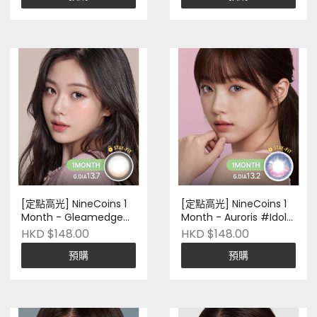
[定點高光] NineCoins 1
[定點高光] NineCoins 1
Month - Gleamedge
Month - Auroris #Idol
#Bold Brown｜兩片裝｜
Magenta｜兩片裝｜
HKD $148.00
HKD $148.00
Silicone Hydrogel｜韓國
Silicone Hydrogel｜ 韓
預購
預購
品牌｜Pre-Order
國品牌｜Pre-Order