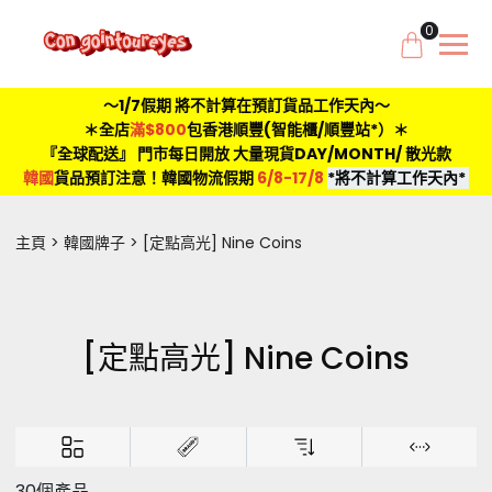
0
～1/7假期 將不計算在預訂貨品工作天內～
＊全店
滿$800
包香港順豐(智能櫃/順豐站*）＊
『全球配送』 門市每日開放 大量現貨DAY/MONTH/ 散光款
韓國
貨品預訂注意！韓國物流假期
6/8-17/8
*將不計算工作天內*
主頁
韓國牌子
[定點高光] Nine Coins
[定點高光] Nine Coins
30個產品