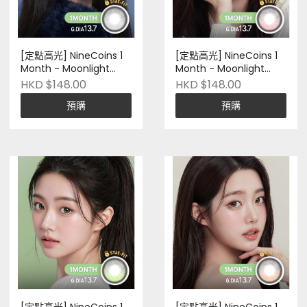
[定點高光] NineCoins 1
[定點高光] NineCoins 1
Month - Moonlight
Month - Moonlight
#Silver Mist｜兩片裝｜
#Rosy Beam｜兩片裝｜
HKD $148.00
HKD $148.00
Silicone Hydrogel｜韓國
Silicone Hydrogel｜韓國
預購
預購
品牌｜Pre-Order
品牌｜Pre-Order