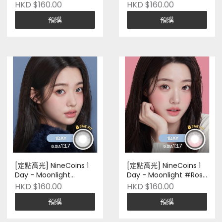
Brown｜十片裝｜
Blue｜十片裝｜Silicone
HKD $160.00
HKD $160.00
Silicone Hydrogel｜ 韓
Hydrogel｜ 韓國品牌｜
預購
預購
國品牌｜Pre-Order
Pre-Order
[定點高光] NineCoins 1
[定點高光] NineCoins 1
Day - Moonlight
Day - Moonlight #Rosy
#Silver Mist｜十片裝｜
Beam｜十片裝｜
HKD $160.00
HKD $160.00
Silicone Hydrogel｜ 韓
Silicone Hydrogel｜ 韓
預購
預購
國品牌｜Pre-Order
國品牌｜Pre-Order