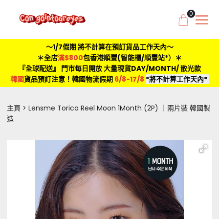
0
～1/7假期 將不計算在預訂貨品工作天內～
＊全店
滿$800
包香港順豐(智能櫃/順豐站*）＊
『全球配送』 門市每日開放 大量現貨DAY/MONTH/ 散光款
韓國
貨品預訂注意！韓國物流假期
6/8-17/8
*將不計算工作天內*
主頁
Lensme Torica Reel Moon 1Month (2P) ｜兩片裝 韓國製
造