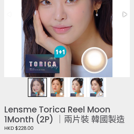
Lensme Torica Reel Moon
1Month (2P) ｜兩片裝 韓國製造
HKD $228.00